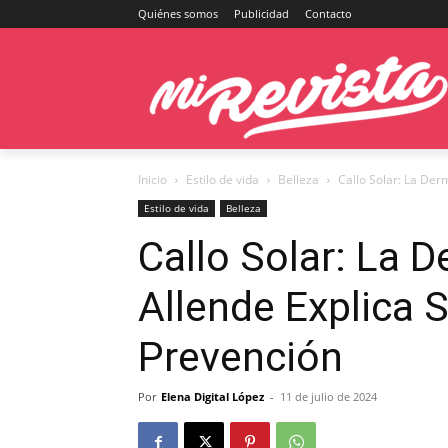
Quiénes somos
Publicidad
Contacto
Inicio
Estilo de vida
Belleza
Callo Solar: La Der
Estilo de vida
Belleza
Callo Solar: La D
Allende Explica 
Prevención
Por
Elena Digital López
-
11 de julio de 2024