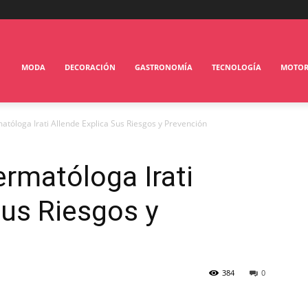
MODA
DECORACIÓN
GASTRONOMÍA
TECNOLOGÍA
MOTO
matóloga Irati Allende Explica Sus Riesgos y Prevención
ermatóloga Irati
Sus Riesgos y
384
0