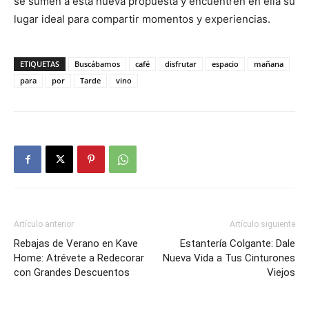
se sumen a esta nueva propuesta y encuentren en ella su
lugar ideal para compartir momentos y experiencias.
ETIQUETAS
Buscábamos
café
disfrutar
espacio
mañana
para
por
Tarde
vino
Artículo anterior
Artículo siguiente
Rebajas de Verano en Kave
Estantería Colgante: Dale
Home: Atrévete a Redecorar
Nueva Vida a Tus Cinturones
con Grandes Descuentos
Viejos