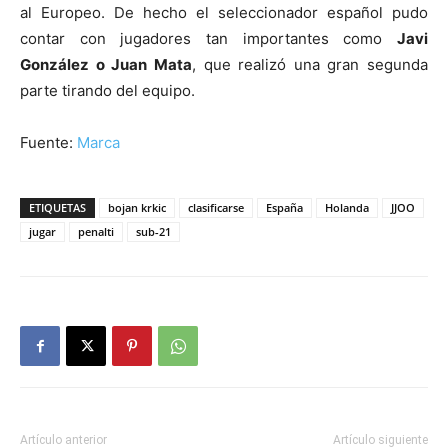
al Europeo. De hecho el seleccionador español pudo
contar con jugadores tan importantes como
Javi
González o Juan Mata
, que realizó una gran segunda
parte tirando del equipo.
Fuente:
Marca
ETIQUETAS
bojan krkic
clasificarse
España
Holanda
JJOO
jugar
penalti
sub-21
Artículo anterior
Artículo siguiente