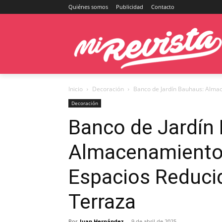
Quiénes somos
Publicidad
Contacto
Inicio
Decoración
Banco de Jardín Bauhaus: Almace
Decoración
Banco de Jardín
Almacenamiento 
Espacios Reducid
Terraza
Por
Juan Hernández
-
9 de abril de 2025