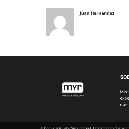
Juan Hernández
SO
Medi
expe
que 
© 1995-2024 Color Vivo Internet. Otros contenidos se ci