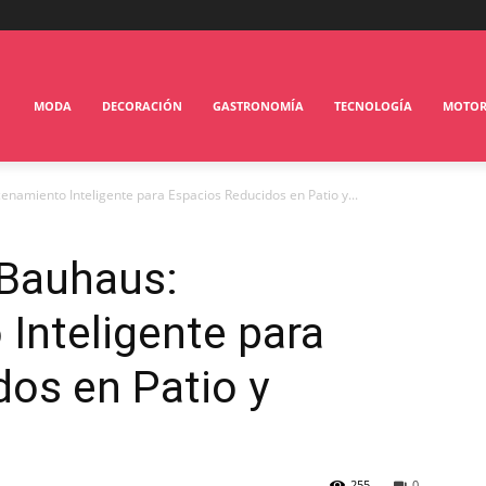
MODA
DECORACIÓN
GASTRONOMÍA
TECNOLOGÍA
MOTO
namiento Inteligente para Espacios Reducidos en Patio y...
 Bauhaus:
Inteligente para
os en Patio y
255
0