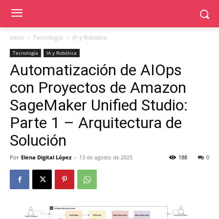
Inicio
Tecnología
IA y Robótica
Tecnología
IA y Robótica
Automatización de AIOps
con Proyectos de Amazon
SageMaker Unified Studio:
Parte 1 – Arquitectura de
Solución
Por
Elena Digital López
-
13 de agosto de 2025
188
0