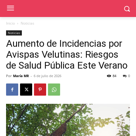
Inicio
Noticias
Noticias
Aumento de Incidencias por
Avispas Velutinas: Riesgos
de Salud Pública Este Verano
Por
María MR
-
6 de julio de 2026
84
0