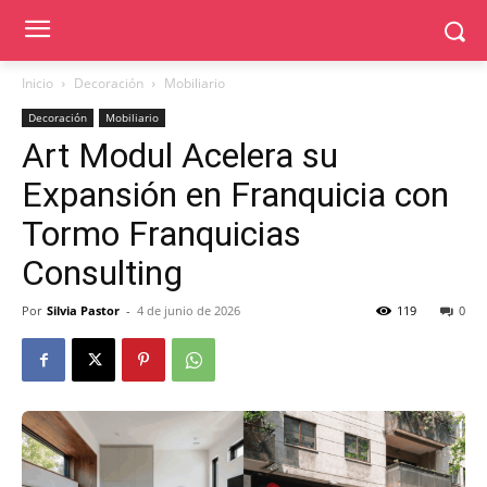
Inicio
Decoración
Mobiliario
Decoración
Mobiliario
Art Modul Acelera su
Expansión en Franquicia con
Tormo Franquicias
Consulting
Por
Silvia Pastor
-
4 de junio de 2026
119
0