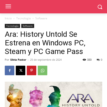
Inicio
Tecnología
Software
Tecnología
Software
Ara: History Untold Se
Estrena en Windows PC,
Steam y PC Game Pass
Por
Silvia Pastor
-
25 de septiembre de 2024
333
0