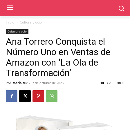
Inicio
Cultura y ocio
Cultura y ocio
Ana Torrero Conquista el
Número Uno en Ventas de
Amazon con ‘La Ola de
Transformación’
Por
María MR
-
7 de octubre de 2025
338
0