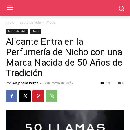
Inicio
Estilo de vida
Moda
Estilo de vida
Moda
Alicante Entra en la
Perfumería de Nicho con una
Marca Nacida de 50 Años de
Tradición
Por
Alejandro Perez
-
17 de mayo de 2026
180
0