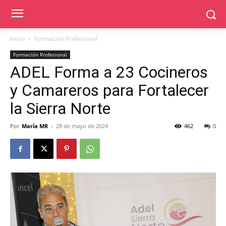
Inicio
Formación Profesional
Formación Profesional
ADEL Forma a 23 Cocineros
y Camareros para Fortalecer
la Sierra Norte
Por
María MR
-
28 de mayo de 2024
462
0