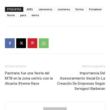
ETIQUETAS
ADEL
camareros
cocineros
forma
Fortalecer
Norte
para
sierra
Artículo anterior
Artículo siguiente
Pastrana fue una fiesta del
Importancia Del
MTB en la zona centro con la
Asesoramiento Inicial En La
Alcarria Xtreme Race
Creación De Empresas Según
Servigest Barberan