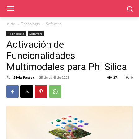
Inicio
Tecnología
Software
Tecnología
Software
Activación de
Funcionalidades
Multimodales para Phi Silica
Por
Silvia Pastor
-
25 de abril de 2025
271
0