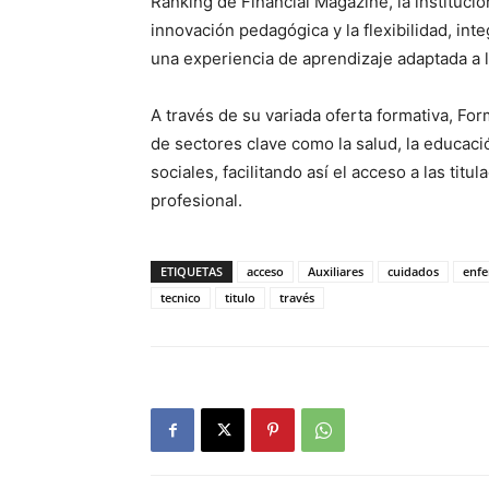
Ranking de Financial Magazine, la instituc
innovación pedagógica y la flexibilidad, in
una experiencia de aprendizaje adaptada a l
A través de su variada oferta formativa, For
de sectores clave como la salud, la educació
sociales, facilitando así el acceso a las titu
profesional.
ETIQUETAS
acceso
Auxiliares
cuidados
enfe
tecnico
titulo
través