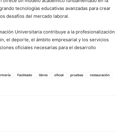
ión ofrece un modelo académico fundamentado en la
tegrando tecnologías educativas avanzadas para crear
os desafíos del mercado laboral.
mación Universitaria contribuye a la profesionalización
n, el deporte, el ámbito empresarial y los servicios
laciones oficiales necesarias para el desarrollo
rmería
Facilitado
libres
oficial
pruebas
restauración