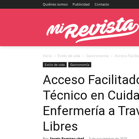
Quiénes somos
Publicidad
Contacto
Inicio
Estilo de vida
Gastronomía
Acceso Facilit
Estilo de vida
Gastronomía
Acceso Facilitado
Técnico en Cuida
Enfermería a Tra
Libres
Por
Sergio Ramirez chef
-
3 de noviembre de 2025