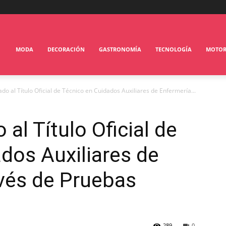
MODA
DECORACIÓN
GASTRONOMÍA
TECNOLOGÍA
MOTO
ado al Título Oficial de Técnico en Cuidados Auxiliares de Enfermería...
 al Título Oficial de
dos Auxiliares de
vés de Pruebas
289
0