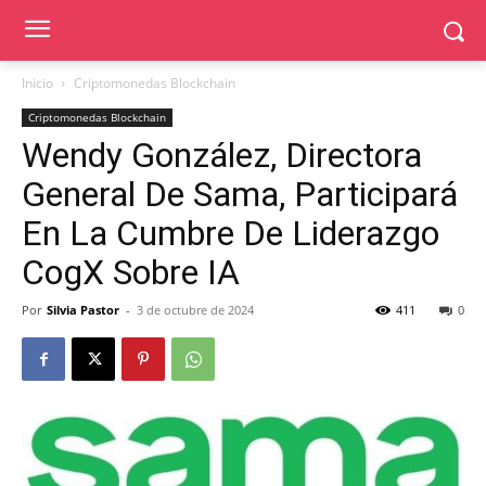
Inicio
Criptomonedas Blockchain
Criptomonedas Blockchain
Wendy González, Directora
General De Sama, Participará
En La Cumbre De Liderazgo
CogX Sobre IA
Por
Silvia Pastor
-
3 de octubre de 2024
411
0