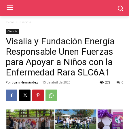
Inicio
Ciencia
Ciencia
Visalia y Fundación Energía
Responsable Unen Fuerzas
para Apoyar a Niños con la
Enfermedad Rara SLC6A1
Por
Juan Hernández
-
15 de abril de 2025
272
0