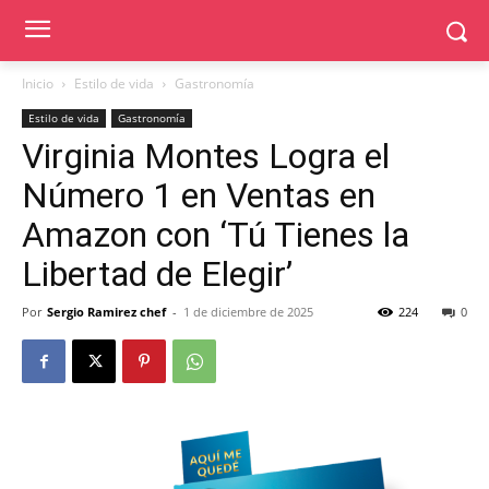
Inicio
Estilo de vida
Gastronomía
Estilo de vida
Gastronomía
Virginia Montes Logra el
Número 1 en Ventas en
Amazon con ‘Tú Tienes la
Libertad de Elegir’
Por
Sergio Ramirez chef
-
1 de diciembre de 2025
224
0