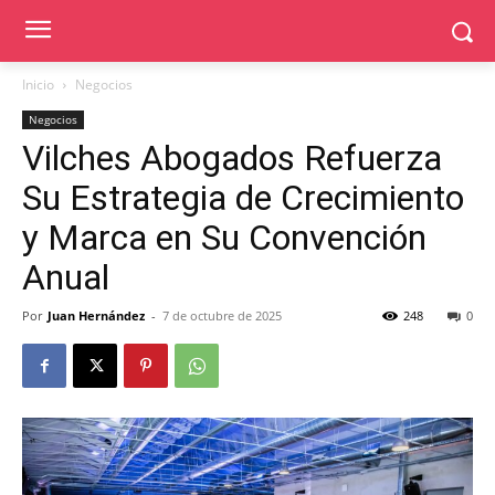
Inicio
Negocios
Negocios
Vilches Abogados Refuerza
Su Estrategia de Crecimiento
y Marca en Su Convención
Anual
Por
Juan Hernández
-
7 de octubre de 2025
248
0