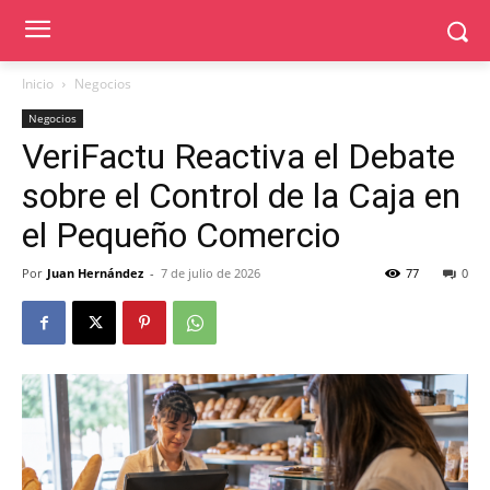
Inicio
Negocios
Negocios
VeriFactu Reactiva el Debate
sobre el Control de la Caja en
el Pequeño Comercio
Por
Juan Hernández
-
7 de julio de 2026
77
0