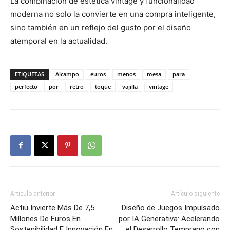
La combinación de estética vintage y funcionalidad
moderna no solo la convierte en una compra inteligente,
sino también en un reflejo del gusto por el diseño
atemporal en la actualidad.
ETIQUETAS
Alcampo
euros
menos
mesa
para
perfecto
por
retro
toque
vajilla
vintage
Artículo anterior
Artículo siguiente
Actiu Invierte Más De 7,5
Diseño de Juegos Impulsado
Millones De Euros En
por IA Generativa: Acelerando
Sostenibilidad E Innovación En
el Desarrollo Temprano con