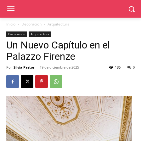
Inicio
Decoración
Arquitectura
Decoración
Arquitectura
Un Nuevo Capítulo en el
Palazzo Firenze
Por
Silvia Pastor
-
19 de diciembre de 2025
186
0