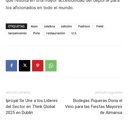
que resulta en una mayor accesibilidad del deporte para
los aficionados en todo el mundo.
ETIQUETAS
Assn
celebra
edición
Fashion
Field
lanzamiento
Polo
restauración
U.S
Artículo anterior
Artículo siguiente
Iproyal Se Une a los Líderes
Bodegas Piqueras Dona el
del Sector en Think Global
Vino para las Fiestas Mayores
2025 en Dublín
de Almansa