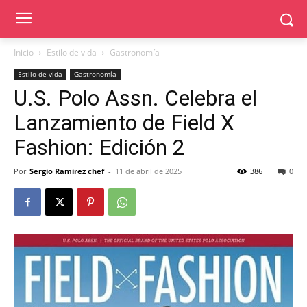
Inicio
Estilo de vida
Gastronomía
Estilo de vida
Gastronomía
U.S. Polo Assn. Celebra el
Lanzamiento de Field X
Fashion: Edición 2
Por
Sergio Ramirez chef
-
11 de abril de 2025
386
0