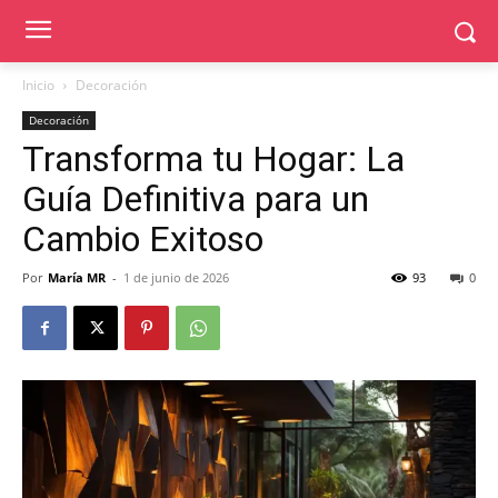
Inicio
Decoración
Decoración
Transforma tu Hogar: La
Guía Definitiva para un
Cambio Exitoso
Por
María MR
-
1 de junio de 2026
93
0