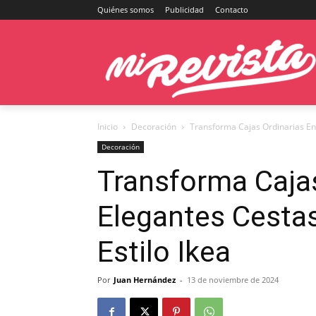
Quiénes somos
Publicidad
Contacto
Inicio
Decoración
Transforma Cajas Ordinarias En
Decoración
Transforma Cajas
Elegantes Cesta
Estilo Ikea
Por
Juan Hernández
-
13 de noviembre de 2024