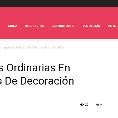
MODA
DECORACIÓN
GASTRONOMÍA
TECNOLOGÍA
MOTO
 Elegantes Cestas De Decoración Estilo Ikea
 Ordinarias En
s De Decoración
291
0