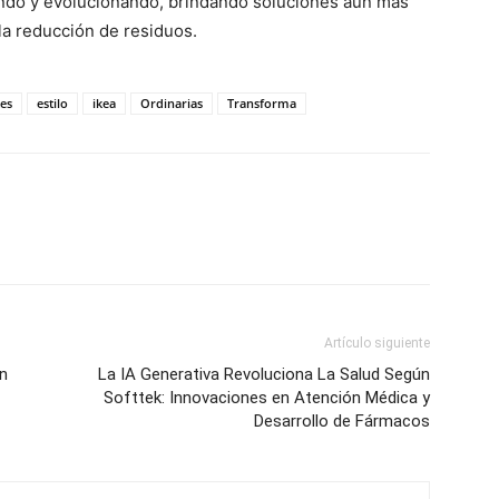
ndo y evolucionando, brindando soluciones aún más
la reducción de residuos.
tes
estilo
ikea
Ordinarias
Transforma
Artículo siguiente
en
La IA Generativa Revoluciona La Salud Según
Softtek: Innovaciones en Atención Médica y
Desarrollo de Fármacos