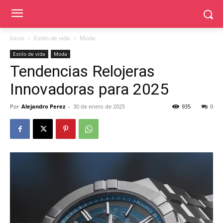
Inicio
Estilo de vida
Moda
Estilo de vida
Moda
Tendencias Relojeras
Innovadoras para 2025
Por
Alejandro Perez
-
30 de enero de 2025
935
0