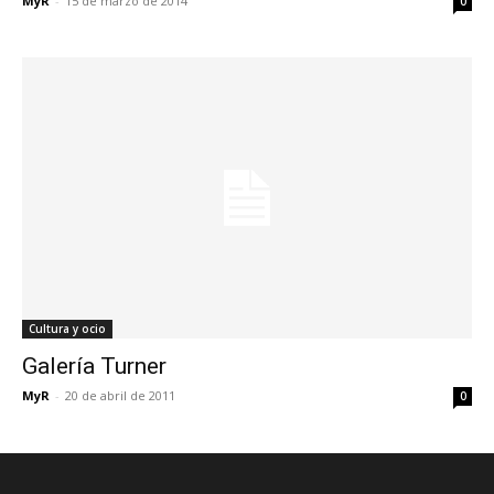
MyR
-
15 de marzo de 2014
0
Cultura y ocio
Galería Turner
MyR
-
20 de abril de 2011
0