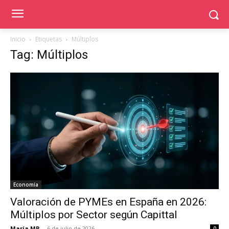
Inicio
Etiquetas
Múltiplos
Tag: Múltiplos
Economía
Valoración de PYMEs en España en 2026:
Múltiplos por Sector según Capittal
María MR
-
6 de julio de 2026
0