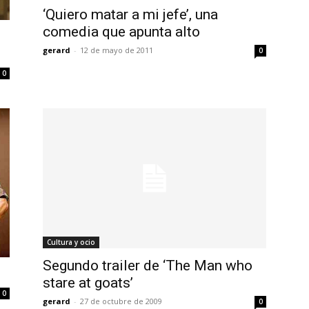
‘Quiero matar a mi jefe’, una
comedia que apunta alto
gerard
-
12 de mayo de 2011
0
0
Cultura y ocio
Segundo trailer de ‘The Man who
stare at goats’
0
gerard
-
27 de octubre de 2009
0