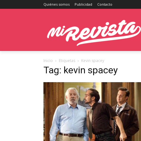
Quiénes somos
Publicidad
Contacto
Inicio
Etiquetas
Kevin spacey
Tag: kevin spacey