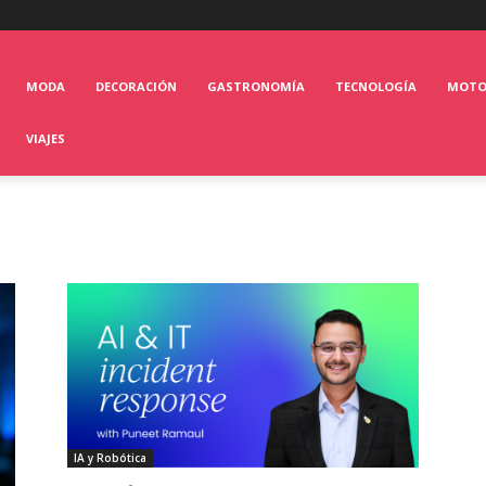
MODA
DECORACIÓN
GASTRONOMÍA
TECNOLOGÍA
MOT
VIAJES
IA y Robótica