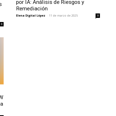
por IA: Análisis de Riesgos y
s
Remediación
Elena Digital López
-
11 de marzo de 2025
0
0
MW
la