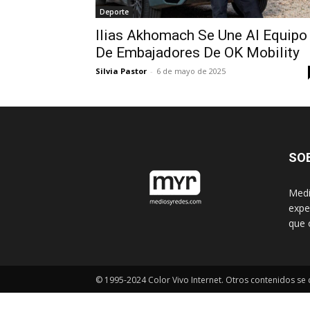
Deporte
Ilias Akhomach Se Une Al Equipo
De Embajadores De OK Mobility
Silvia Pastor
-
6 de mayo de 2025
SO
Medi
expe
que 
© 1995-2024 Color Vivo Internet. Otros contenidos se c