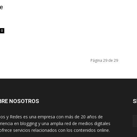
e
0
Página 29 de 29
BRE NOSOTROS
S
os y Redes es una empresa con más de 20 años de
riencia en blogging y una amplia red de medios digitales
ofrece servicios relacionados con los contenidos online.