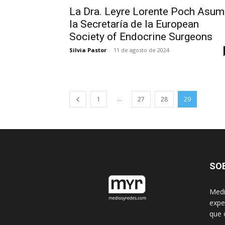
La Dra. Leyre Lorente Poch Asum
la Secretaría de la European
Society of Endocrine Surgeons
Silvia Pastor
-
11 de agosto de 2024
...
1
27
28
29
SO
Medi
expe
que 