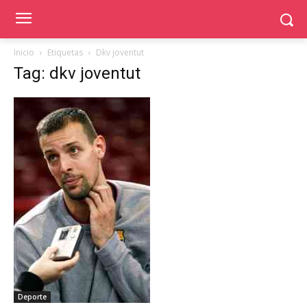
Inicio
Etiquetas
Dkv joventut
Tag: dkv joventut
Deporte