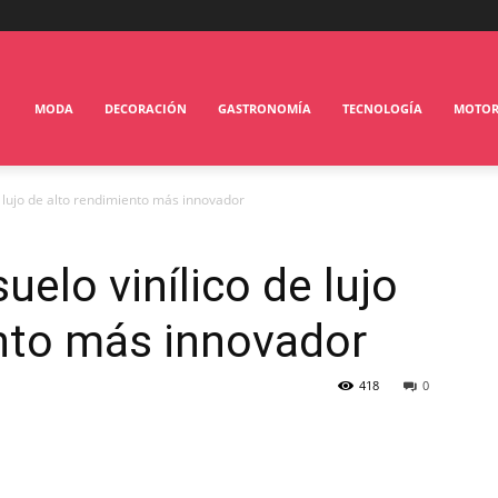
MODA
DECORACIÓN
GASTRONOMÍA
TECNOLOGÍA
MOTO
de lujo de alto rendimiento más innovador
uelo vinílico de lujo
ento más innovador
418
0