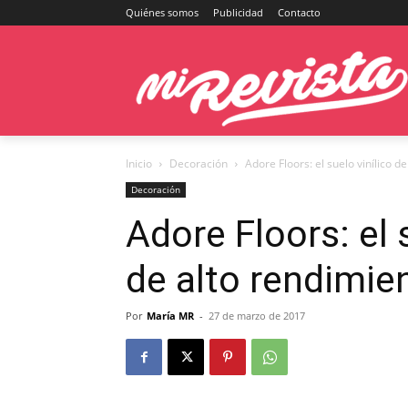
Quiénes somos
Publicidad
Contacto
Inicio
Decoración
Adore Floors: el suelo vinílico 
Decoración
Adore Floors: el s
de alto rendimi
Por
María MR
-
27 de marzo de 2017