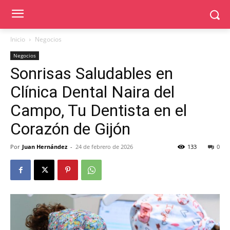
Inicio
Negocios
Negocios
Sonrisas Saludables en
Clínica Dental Naira del
Campo, Tu Dentista en el
Corazón de Gijón
Por
Juan Hernández
-
24 de febrero de 2026
133
0