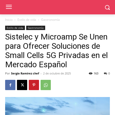
Inicio
Estilo de vida
Gastronomía
Estilo de vida
Gastronomía
Sistelec y Microamp Se Unen
para Ofrecer Soluciones de
Small Cells 5G Privadas en el
Mercado Español
Por
Sergio Ramirez chef
-
2 de octubre de 2025
163
0