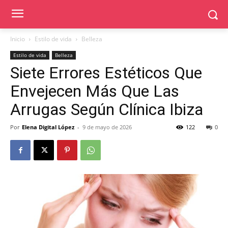
Inicio
Estilo de vida
Belleza
Estilo de vida
Belleza
Siete Errores Estéticos Que
Envejecen Más Que Las
Arrugas Según Clínica Ibiza
Por
Elena Digital López
-
9 de mayo de 2026
122
0