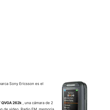
 marca Sony Ericsson es el
″ QVGA 262k
, una cámara de 2
ón de video, Radio FM, memoria