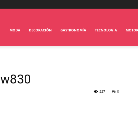
MODA
DECORACIÓN
GASTRONOMÍA
TECNOLOGÍA
MOTO
E w830
227
0