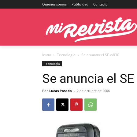
Quiénes somos
Publicidad
Contacto
Inicio
Tecnología
Se anuncia el SE w830
Tecnología
Se anuncia el S
Por
Lucas Posada
-
2 de octubre de 2006