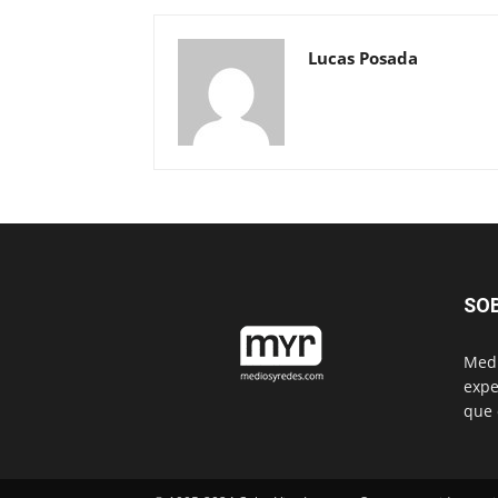
Lucas Posada
SO
Medi
expe
que 