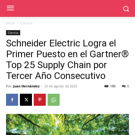
Inicio
Ciencia
Ciencia
Schneider Electric Logra el
Primer Puesto en el Gartner®
Top 25 Supply Chain por
Tercer Año Consecutivo
Por
Juan Hernández
-
25 de agosto de 2025
190
0