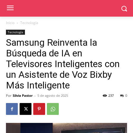
Inicio
Tecnología
Tecnología
Samsung Reinventa la
Búsqueda de IA en
Televisores Inteligentes con
un Asistente de Voz Bixby
Más Inteligente
Por
Silvia Pastor
-
5 de agosto de 2025
237
0