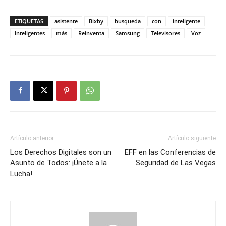
ETIQUETAS
asistente
Bixby
busqueda
con
inteligente
Inteligentes
más
Reinventa
Samsung
Televisores
Voz
Artículo anterior
Artículo siguiente
Los Derechos Digitales son un
EFF en las Conferencias de
Asunto de Todos: ¡Únete a la
Seguridad de Las Vegas
Lucha!