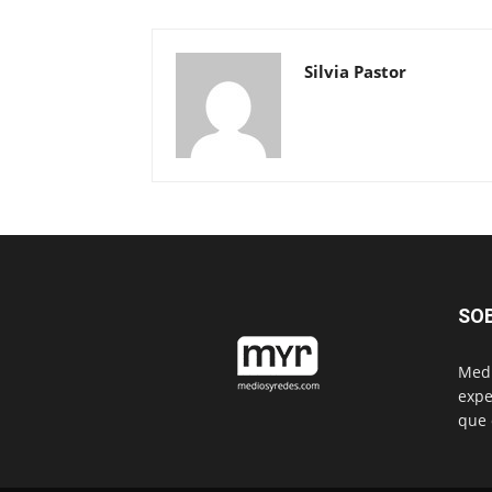
Silvia Pastor
SO
Medi
expe
que 