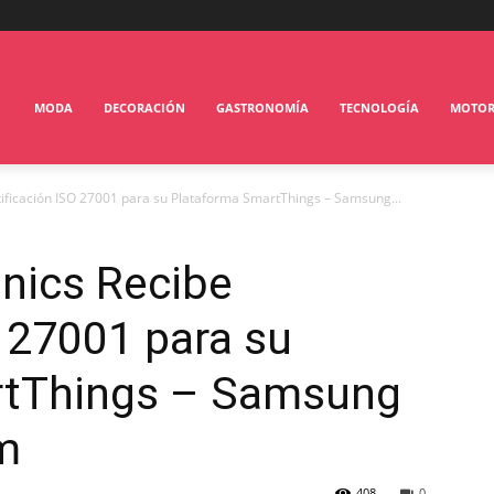
MODA
DECORACIÓN
GASTRONOMÍA
TECNOLOGÍA
MOTO
ificación ISO 27001 para su Plataforma SmartThings – Samsung...
nics Recibe
O 27001 para su
rtThings – Samsung
m
408
0