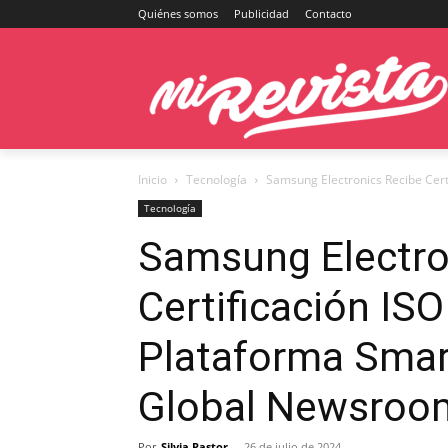
Quiénes somos
Publicidad
Contacto
Inicio
Tecnología
Samsung Electronics Recibe Cert
Tecnología
Samsung Electro
Certificación IS
Plataforma Sma
Global Newsroo
Por
Silvia Pastor
-
26 de julio de 2024