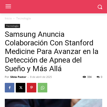
Inicio
Tecnología
Tecnología
Samsung Anuncia
Colaboración Con Stanford
Medicine Para Avanzar en la
Detección de Apnea del
Sueño y Más Allá
Por
Silvia Pastor
-
8 de abril de 2025
334
0