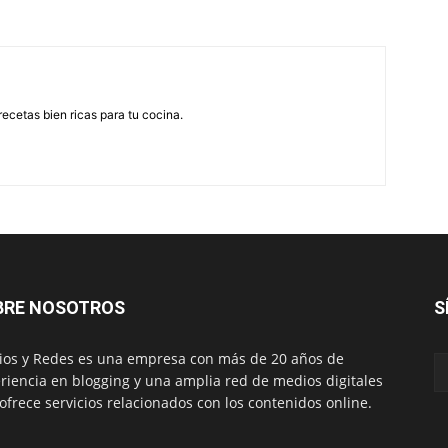
recetas bien ricas para tu cocina.
BRE NOSOTROS
S
os y Redes es una empresa con más de 20 años de
riencia en blogging y una amplia red de medios digitales
ofrece servicios relacionados con los contenidos online.