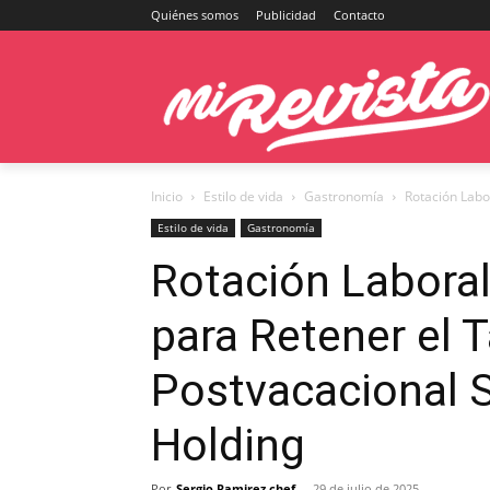
Quiénes somos
Publicidad
Contacto
Inicio
Estilo de vida
Gastronomía
Rotación Labo
Estilo de vida
Gastronomía
Rotación Laboral
para Retener el 
Postvacacional 
Holding
Por
Sergio Ramirez chef
-
29 de julio de 2025