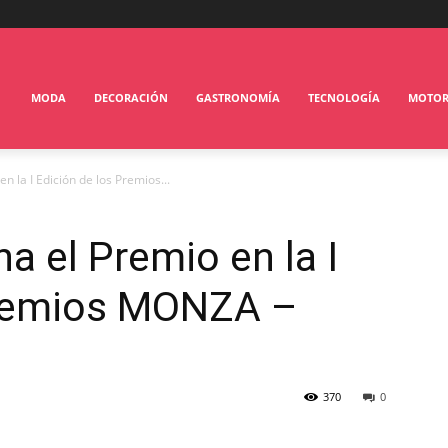
MODA
DECORACIÓN
GASTRONOMÍA
TECNOLOGÍA
MOTO
n la I Edición de los Premios...
a el Premio en la I
Premios MONZA –
s
370
0