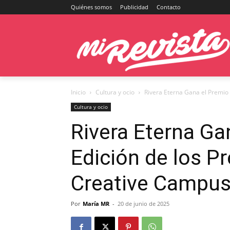
Quiénes somos
Publicidad
Contacto
Inicio
Cultura y ocio
Rivera Eterna Gana el Premio e
Cultura y ocio
Rivera Eterna Gan
Edición de los 
Creative Campu
Por
María MR
-
20 de junio de 2025