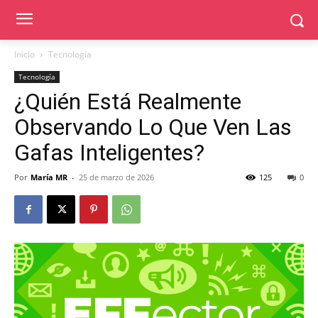
Inicio
Tecnología
Tecnología
¿Quién Está Realmente
Observando Lo Que Ven Las
Gafas Inteligentes?
Por
María MR
-
25 de marzo de 2026
125
0