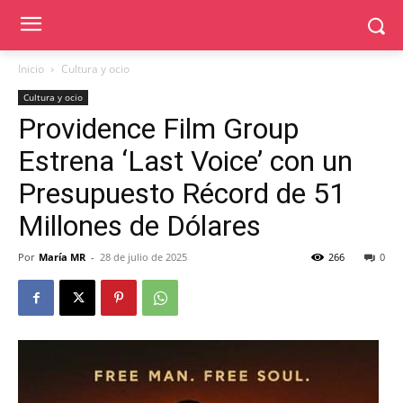
Inicio
Cultura y ocio
Cultura y ocio
Providence Film Group
Estrena ‘Last Voice’ con un
Presupuesto Récord de 51
Millones de Dólares
Por
María MR
-
28 de julio de 2025
266
0