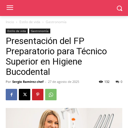
Inicio
Estilo de vida
Gastronomía
Estilo de vida
Gastronomía
Presentación del FP
Preparatorio para Técnico
Superior en Higiene
Bucodental
Por
Sergio Ramirez chef
-
27 de agosto de 2025
132
0