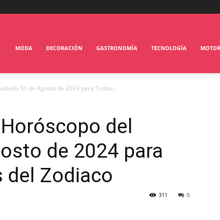
MODA
DECORACIÓN
GASTRONOMÍA
TECNOLOGÍA
MOTO
Sábado 31 de Agosto de 2024 para Todos...
 Horóscopo del
osto de 2024 para
 del Zodiaco
311
0