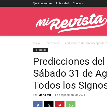
Quiénes somos
Publicidad
Contacto
Inicio
Horoscopo
Predicciones del Horóscopo del 
Horoscopo
Predicciones del
Sábado 31 de Ag
Todos los Signos
Por
María MR
-
1 de septiembre de 2024