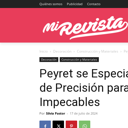
Quiénes somos
Publicidad
Contacto
Inicio
Decoración
Construcción y Materiales
Pe
Decoración
Construcción y Materiales
Peyret se Especi
de Precisión par
Impecables
Por
Silvia Pastor
-
17 de julio de 2024