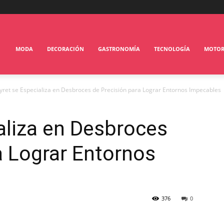
MODA
DECORACIÓN
GASTRONOMÍA
TECNOLOGÍA
MOTO
yret se Especializa en Desbroces de Precisión para Lograr Entornos Impecables
aliza en Desbroces
a Lograr Entornos
376
0