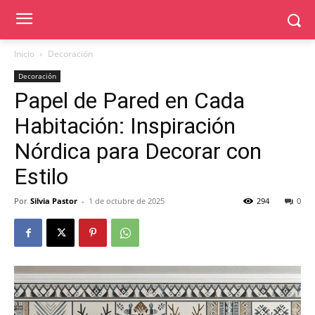
Inicio
Decoración
Decoración
Papel de Pared en Cada
Habitación: Inspiración
Nórdica para Decorar con
Estilo
Por
Silvia Pastor
-
1 de octubre de 2025
294
0