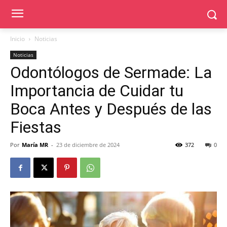
Inicio
Noticias
Noticias
Odontólogos de Sermade: La
Importancia de Cuidar tu
Boca Antes y Después de las
Fiestas
Por
María MR
-
23 de diciembre de 2024
372
0