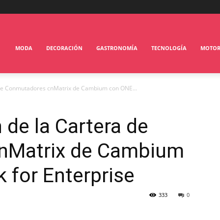
MODA
DECORACIÓN
GASTRONOMÍA
TECNOLOGÍA
MOTO
de Conmutadores cnMatrix de Cambium con ONE...
de la Cartera de
nMatrix de Cambium
 for Enterprise
333
0