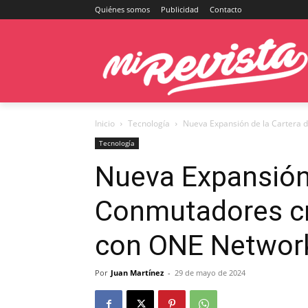
Quiénes somos
Publicidad
Contacto
Inicio
Tecnología
Nueva Expansión de la Cartera 
Tecnología
Nueva Expansión 
Conmutadores c
con ONE Network
Por
Juan Martínez
-
29 de mayo de 2024