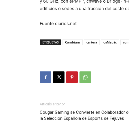
y 60 GHz) con ePMP™, cnWave o Bridge-in-
edificios o sedes a una fracción del coste de
Fuente diarios.net
ETIQUETAS
Cambium
cartera
cnMatrix
con
Artículo anterior
Cougar Gaming se Convierte en Colaborador d
la Selección Española de Esports de Fejuves