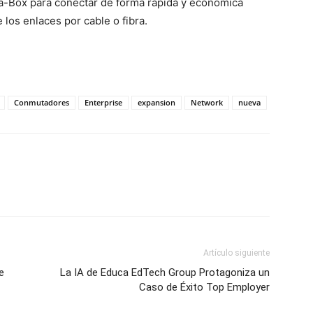
a-Box para conectar de forma rápida y económica
 los enlaces por cable o fibra.
Conmutadores
Enterprise
expansion
Network
nueva
Artículo siguiente
e
La IA de Educa EdTech Group Protagoniza un
Caso de Éxito Top Employer